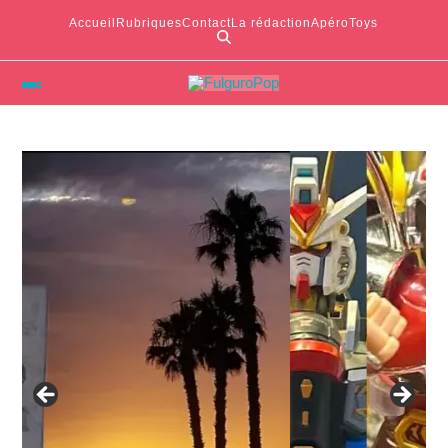
Accueil
Rubriques
Contact
La rédaction
ApéroToys