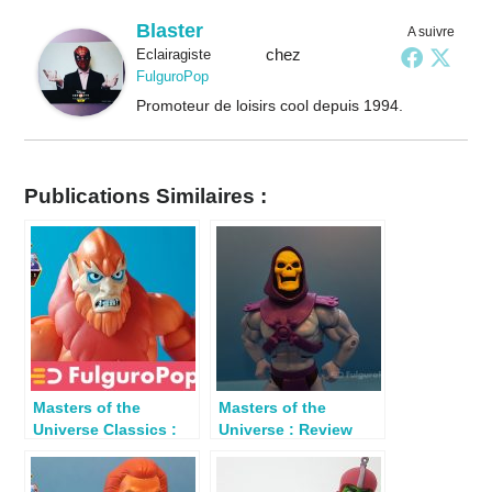
Blaster
A suivre
chez
Eclairagiste
FulguroPop
Promoteur de loisirs cool depuis 1994.
Publications Similaires :
Masters of the
Masters of the
Universe Classics :
Universe : Review
Review Beast Man
Ultimate Skeletor
(Club Grayskull)
(Filmation)