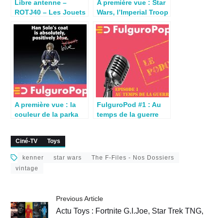
Libre antenne –
A première vue : Star
ROTJ40 – Les Jouets
Wars, l’Imperial Troop
du Jedi par Jean-
Transport passe à
François
l’écran
A première vue : la
FulguroPod #1 : Au
couleur de la parka
temps de la guerre
de Han Solo
des étoiles (podcast)
Ciné-TV
Toys
kenner
star wars
The F-Files - Nos Dossiers
vintage
Previous Article
Actu Toys : Fortnite G.I.Joe, Star Trek TNG,