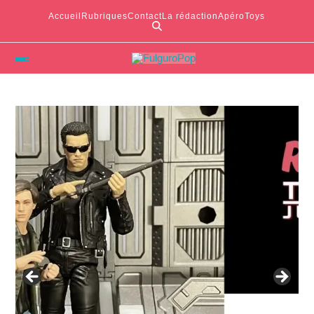
Accueil
Rubriques
Contact
La rédaction
ApéroToys