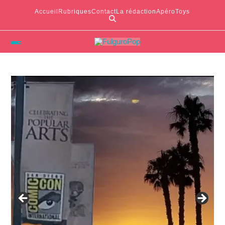
Accueil
Rubriques
Contact
La rédaction
ApéroToys