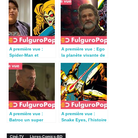
A première vue :
A première vue : Ego
Spider-Man et
la planète vivante de
l’histoire secrète de
l’univers Marvel
Ned Leeds
A première vue :
A première vue :
Batroc un super
Snake Eyes, l’histoire
méchant français
du Silent Master de
pour Marvel
G.I. Joe
Ciné-TV
Livres-Comics-BD