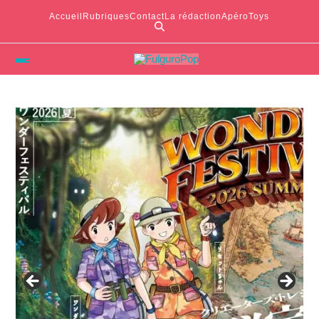
Accueil
Rubriques
Contact
La rédaction
ApéroToys