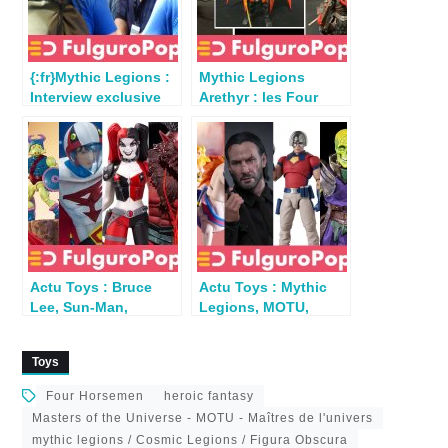
{:fr}Mythic Legions :
Mythic Legions
Interview exclusive
Arethyr : les Four
des Four Horsemen{:}
Horsemen dévoilent
{:en}Meet the Four
la suite
Horsemen, the minds
behind Mythic
Legions{:}
Actu Toys : Bruce
Actu Toys : Mythic
Lee, Sun-Man,
Legions, MOTU,
Batman TAS,
Doom, Universal
Gatchaman, Boba
Monsters, Fantastic
Toys
Fett
Four, John Wick… en
préco
Four Horsemen
heroic fantasy
Masters of the Universe - MOTU - Maîtres de l'univers
mythic legions / Cosmic Legions / Figura Obscura