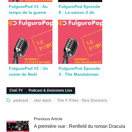
FulguroPod #1 : Au
FulguroPod Episode
temps de la guerre
8 : La saison 2 de
des étoiles (podcast)
The Mandalorian
FulguroPod #2 : Un
FulguroPod Episode
conte de Noël
3 : The Mandalorian
(podcast en mode
(podcast)
nostalgie)
Ciné-TV
Podcast & émissions Live
podcast
star wars
The F-Files - Nos Dossiers
Previous Article
A première vue : Renfield du roman Dracula