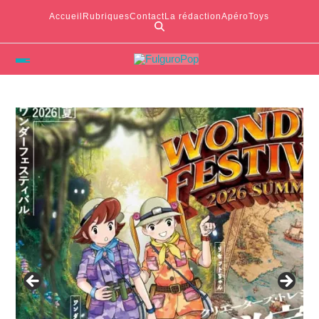
Accueil
Rubriques
Contact
La rédaction
ApéroToys