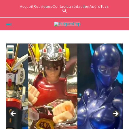
Accueil
Rubriques
Contact
La rédaction
ApéroToys