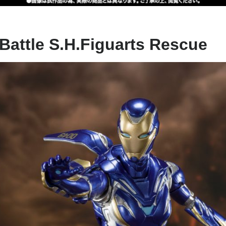
attle S.H.Figuarts Rescue