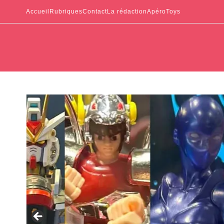
Accueil
Rubriques
Contact
La rédaction
ApéroToys