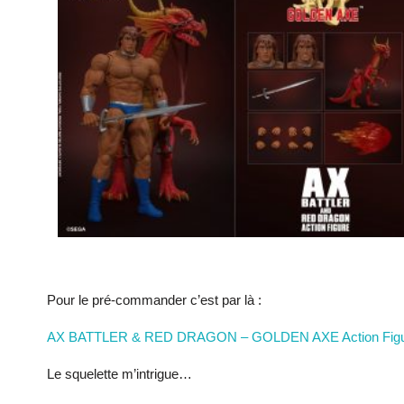
Pour le pré-commander c’est par là :
AX BATTLER & RED DRAGON – GOLDEN AXE Action Fig
Le squelette m’intrigue…