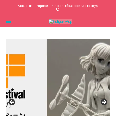
Accueil
Rubriques
Contact
La rédaction
ApéroToys