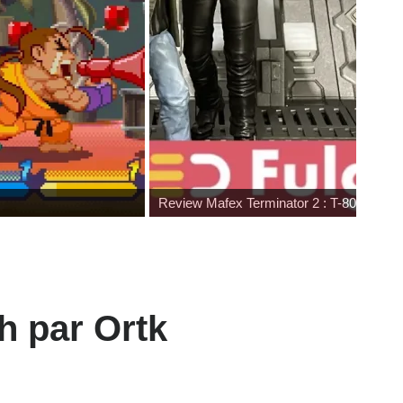
Hommage à Sam Neill
r
h par Ortk