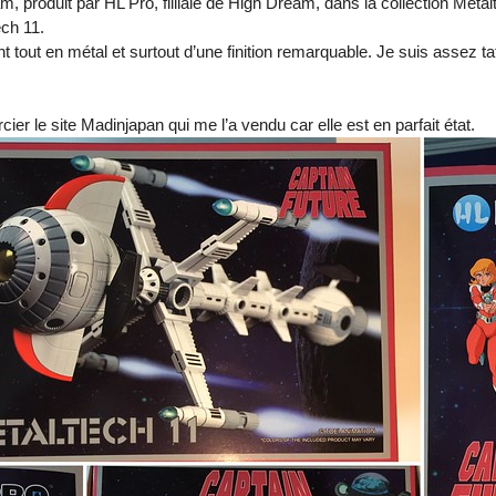
m, produit par HL Pro, filliale de High Dream, dans la collection Metal
ech 11.
nt tout en métal et surtout d’une finition remarquable. Je suis assez ta
ercier le site Madinjapan qui me l’a vendu car elle est en parfait état.