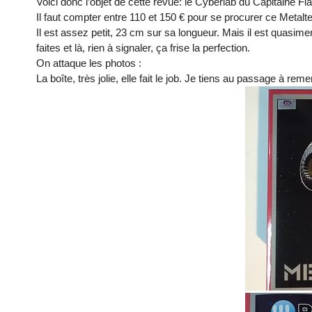
Voici donc l’objet de cette revue: le Cyberlab du Capitaine Fla
Il faut compter entre 110 et 150 € pour se procurer ce Metalt
Il est assez petit, 23 cm sur sa longueur. Mais il est quasime
faites et là, rien à signaler, ça frise la perfection.
On attaque les photos :
La boîte, très jolie, elle fait le job. Je tiens au passage à rem