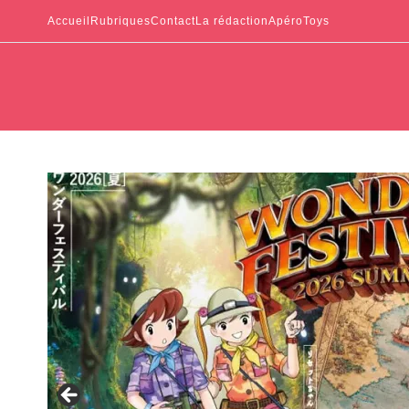
Accueil
Rubriques
Contact
La rédaction
ApéroToys