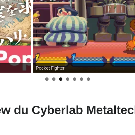
Review Mafex Terminator 2 : T-800 & John Conno
ew du Cyberlab Metaltec