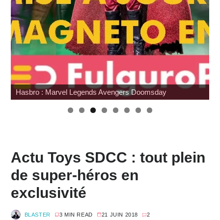
Japan Expo : les toys
W
Actu Toys SDCC : tout plein
de super-héros en
exclusivité
BLASTER
3 MIN READ
21 JUIN 2018
2