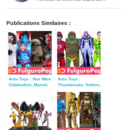
Publications Similaires :
Actu Toys : Star Wars
Actu Toys :
Celebration, Marvel,
Thundercats, Voltron,
Street Fighter,
GIJoe, DC,
MOTU…
Spiderverse, MOTU…