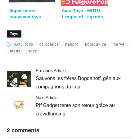
Super-héros,
Actu Toys : MOTU,
nouveaux toys
League of Legends,
annoncés
DBZ, Dick Tracy,
Jurassic Park
Toys
Actu Toys
dc comics
hasbro
kotobukiya
marvel
mattel
sdcc
Previous Article
Sauvons les frères Bogdanoff, géniaux
compagnons du futur
Next Article
Pif Gadget tente son retour grâce au
crowdfunding
2 comments