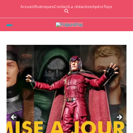
Accueil
Rubriques
Contact
La rédaction
ApéroToys