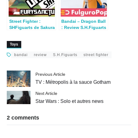
Street Fighter :
Bandai – Dragon Ball
SHFiguarts de Sakura
: Review S.H.Figuarts
en review
Tortue Géniale
Toys
bandai
review
S.H.Figuarts
street fighter
Previous Article
TV : Métropolis à la sauce Gotham
Next Article
Star Wars : Solo et autres news
2 comments