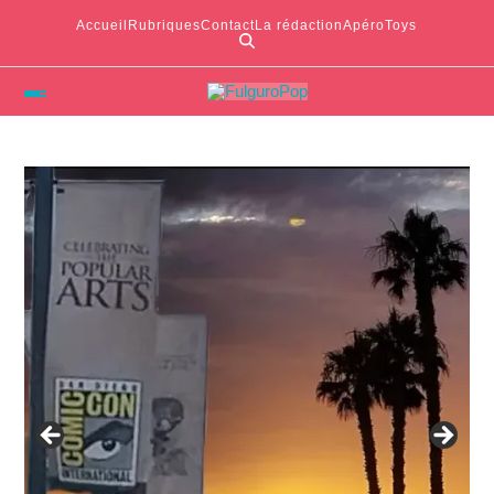
Accueil
Rubriques
Contact
La rédaction
ApéroToys