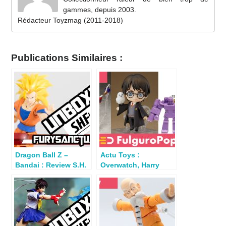
gammes, depuis 2003.
Rédacteur Toyzmag (2011-2018)
Publications Similaires :
Dragon Ball Z –
Actu Toys :
Bandai : Review S.H.
Overwatch, Harry
Figuarts Son Goku
Potter, Venom et
Super Saiyan 3
Thunder Force