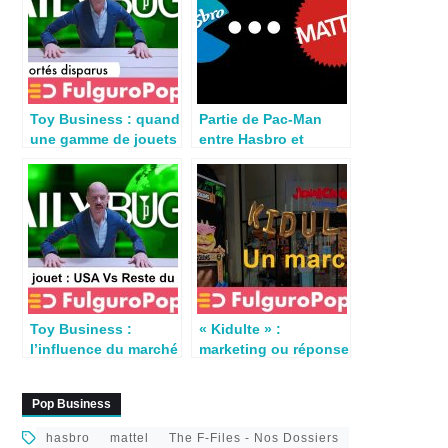
Toy Business : quand
Partie de Pac-Man
une gamme de jouets
entre Hasbro et
s’arrête…
Mattel
Toy Business :
« Kidulte » :
l’influence du marché
marketing ou réponse
américain sur le reste
aux attentes des
du monde
collectionneurs ?
Pop Business
hasbro
mattel
The F-Files - Nos Dossiers