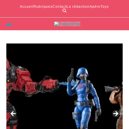
Accueil
Rubriques
Contact
La rédaction
ApéroToys