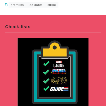
gremlins
joe dante
stripe
Check-lists