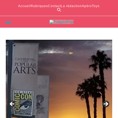
Accueil
Rubriques
Contact
La rédaction
ApéroToys