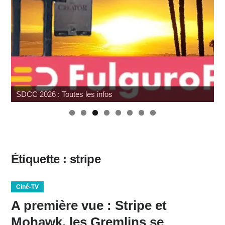
SDCC 2026 : Toutes les infos
W
Étiquette :
stripe
Ciné-TV
A première vue : Stripe et
Mohawk, les Gremlins se