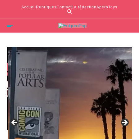
Accueil
Rubriques
Contact
La rédaction
ApéroToys