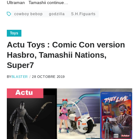
Ultraman Tamashii continue…
cowboy bebop
godzilla
S.H.Figuarts
Toys
Actu Toys : Comic Con version
Hasbro, Tamashii Nations,
Super7
BY
BLASTER
28 OCTOBRE 2019