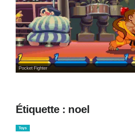
ket Fighter
Étiquette :
noel
Toys