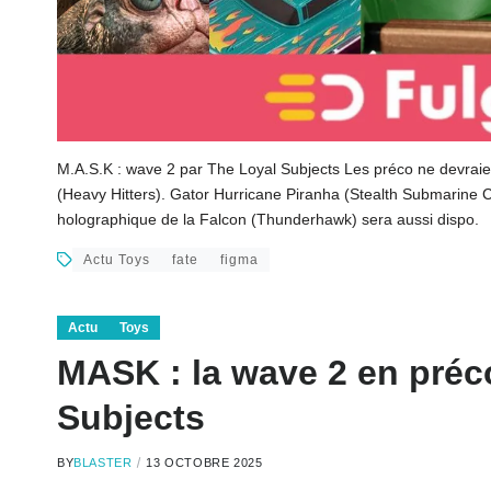
M.A.S.K : wave 2 par The Loyal Subjects Les préco ne devraie
(Heavy Hitters). Gator Hurricane Piranha (Stealth Submarine 
holographique de la Falcon (Thunderhawk) sera aussi dispo.
Actu Toys
fate
figma
Actu
Toys
MASK : la wave 2 en préc
Subjects
BY
BLASTER
13 OCTOBRE 2025