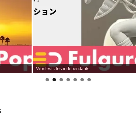
Hommage à Sam Neill
s