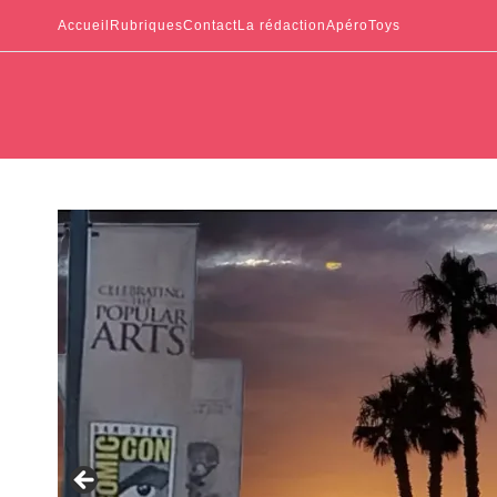
Accueil
Rubriques
Contact
La rédaction
ApéroToys