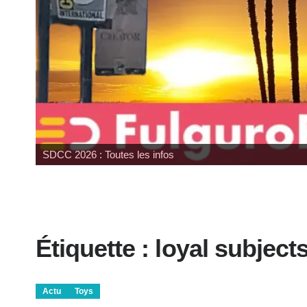
Wonfest : les indépendants
Étiquette :
loyal subject
Actu
Toys