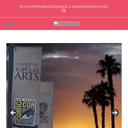
Accueil
Rubriques
Contact
La rédaction
ApéroToys