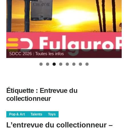
6 : Toutes les infos
Wonfest : les 
Étiquette :
Entrevue du
collectionneur
Pop & Art
Talents
Toys
L’entrevue du collectionneur –