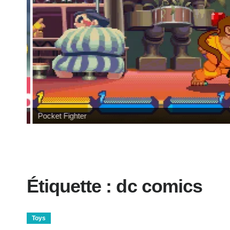
Pocket Fighter
Étiquette :
dc comics
Toys