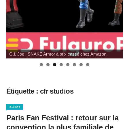
G.I. Joe : SNAKE Armor à prix cassé chez Amazon
W
Étiquette :
cfr studios
X-Files
Paris Fan Festival : retour sur la
convention la plus familiale de