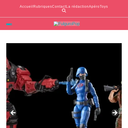
Accueil
Rubriques
Contact
La rédaction
ApéroToys