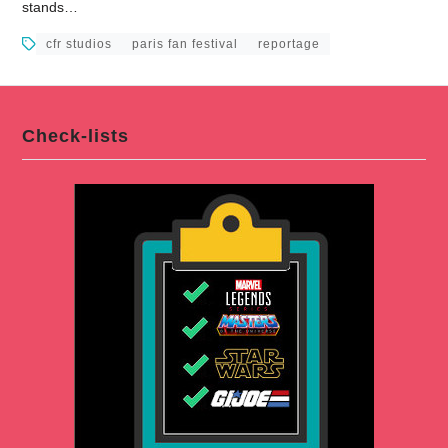
stands…
cfr studios
paris fan festival
reportage
Check-lists