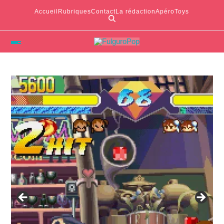
Accueil
Rubriques
Contact
La rédaction
ApéroToys