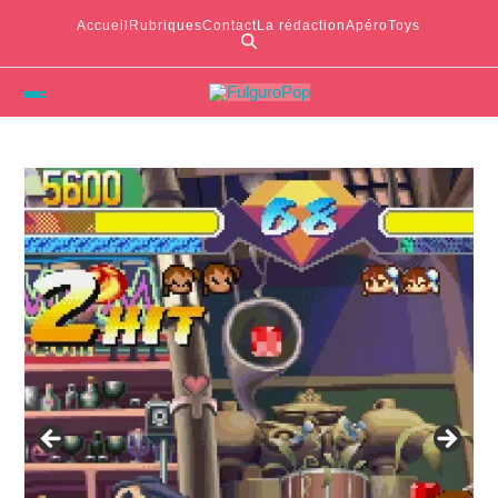
Accueil
Rubriques
Contact
La rédaction
ApéroToys