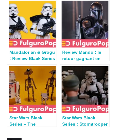
Mandalorian & Grogu
Review Mando : le
: Review Black Series
retour gagnant en
Imperial Remnant
Black Series par Seb
Stormtrooper (wave
26)
Star Wars Black
Star Wars Black
Series – The
Series : Stormtrooper
Mandalorian Droids
(The Mandalorian)
4-pack : R5-D4, BD-72