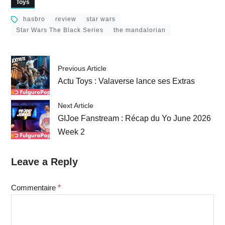
Toys
& Pit Droids
hasbro
review
star wars
Star Wars The Black Series
the mandalorian
Previous Article
Actu Toys : Valaverse lance ses Extras
Next Article
GIJoe Fanstream : Récap du Yo June 2026
Week 2
Leave a Reply
Commentaire
*