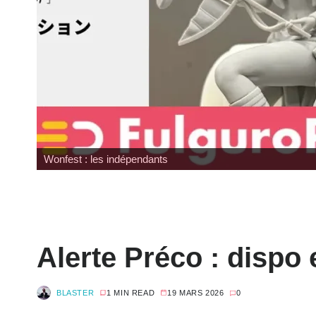
Wonfest : tour d'horizon des éditeurs
Alerte Préco : dispo
BLASTER
1 MIN READ
19 MARS 2026
0