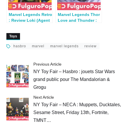
Marvel Legends Retro
Marvel Legends Thor
: Review Loki (Agent
Love and Thunder :
of Asgard)
Review Gorr (Korg
BAF)
Toys
hasbro
marvel
marvel legends
review
Previous Article
NY Toy Fair – Hasbro : jouets Star Wars
grand public pour The Mandalorian &
Grogu
Next Article
NY Toy Fair – NECA : Muppets, Ducktales,
Sesame Street, Friday 13th, Fortnite,
TMNT…