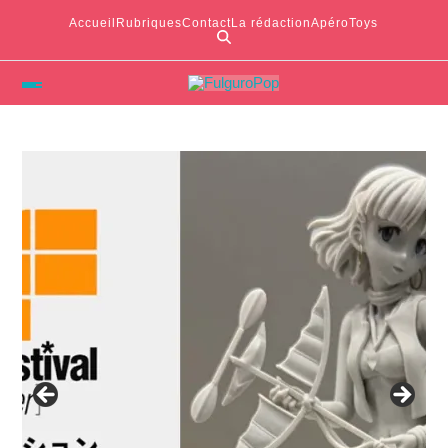
Accueil
Rubriques
Contact
La rédaction
ApéroToys