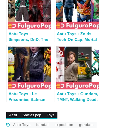
Actu Toys :
Actu Toys : Zoids,
Simpsons, DnD, The
Tech-On Cap, Mortal
Office, Gundam,
Kombat, Gundam,
Deadpool…
RoboCop
Actu Toys : Le
Actu Toys : Gundam,
Prisonnier, Batman,
TMNT, Walking Dead,
Garfield, X-Men ’97,
Star Wars ROTS,
Gangsters Inc. …
Micronauts…
Actu
Sorties pop
Toys
Actu Toys
bandai
exposition
gundam