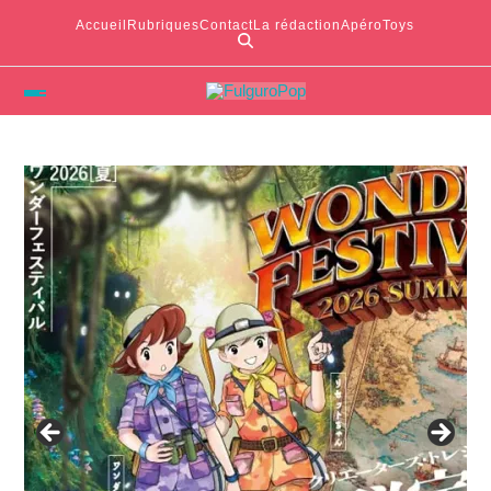
Accueil
Rubriques
Contact
La rédaction
ApéroToys