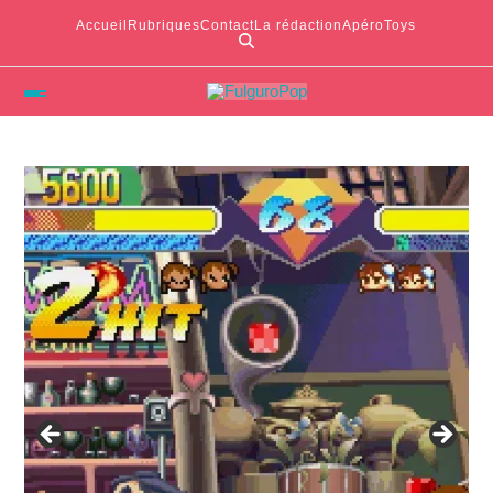
Accueil
Rubriques
Contact
La rédaction
ApéroToys