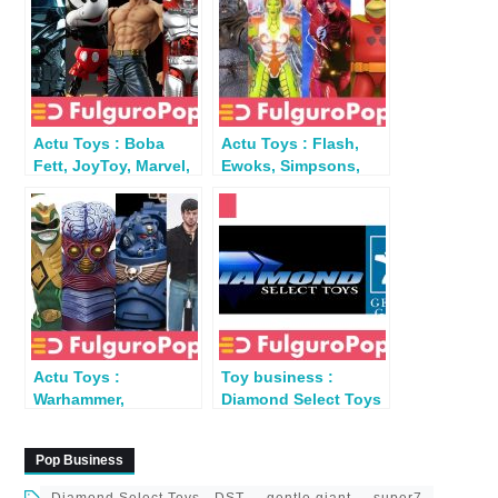
Actu Toys : Boba
Actu Toys : Flash,
Fett, JoyToy, Marvel,
Ewoks, Simpsons,
Mickey,
Iron Spider, D&D,
HokutoNoKen
Batman…
Actu Toys :
Toy business :
Warhammer,
Diamond Select Toys
Nosferatu, Cobra,
rachète Gentle Giant
Golden Axe…
Pop Business
Diamond Select Toys - DST
gentle giant
super7