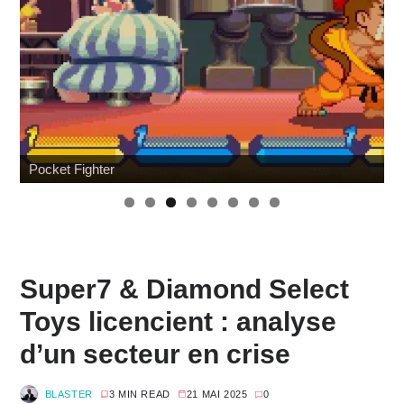
Pocket Fighter
W
Super7 & Diamond Select
Toys licencient : analyse
d’un secteur en crise
BLASTER
3 MIN READ
21 MAI 2025
0