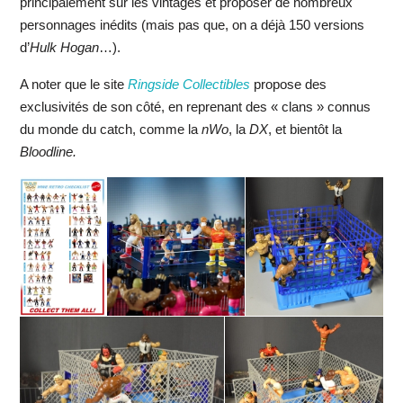
principalement sur les vintages et proposer de nombreux
personnages inédits (mais pas que, on a déjà 150 versions
d’
Hulk Hogan
…).
A noter que le site
Ringside Collectibles
propose des
exclusivités de son côté, en reprenant des « clans » connus
du monde du catch, comme la
nWo
, la
DX
, et bientôt la
Bloodline.