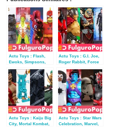
Actu Toys : Flash,
Actu Toys : G.I. Joe,
Ewoks, Simpsons,
Roger Rabbit, Force
Iron Spider, D&D,
Unleashed,
Batman…
Spielberg…
Actu Toys : Kaiju Big
Actu Toys : Star Wars
City, Mortal Kombat,
Celebration, Marvel,
One Piece, MOTU,
Street Fighter,