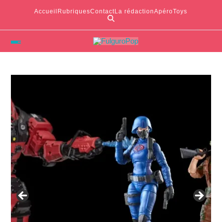
Accueil
Rubriques
Contact
La rédaction
ApéroToys