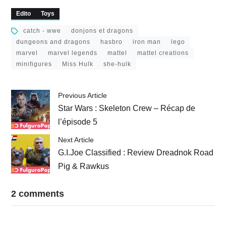
Sonic…
MOTU…
Edito
Toys
catch - wwe
donjons et dragons
dungeons and dragons
hasbro
iron man
lego
marvel
marvel legends
mattel
mattel creations
minifigures
Miss Hulk
she-hulk
Previous Article
Star Wars : Skeleton Crew – Récap de
l’épisode 5
Next Article
G.I.Joe Classified : Review Dreadnok Road
Pig & Rawkus
2 comments