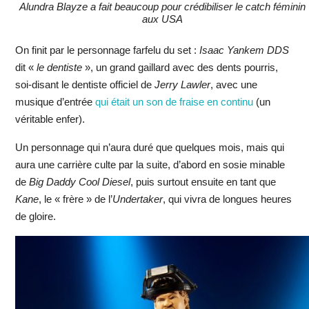
Alundra Blayze a fait beaucoup pour crédibiliser le catch féminin
aux USA
On finit par le personnage farfelu du set :
Isaac Yankem DDS
dit «
le dentiste
», un grand gaillard avec des dents pourris,
soi-disant le dentiste officiel de
Jerry Lawler
, avec une
musique d’entrée
qui était un son de fraise en continu
(un
véritable enfer).
Un personnage qui n’aura duré que quelques mois, mais qui
aura une carrière culte par la suite, d’abord en sosie minable
de
Big Daddy Cool Diesel
, puis surtout ensuite en tant que
Kane
, le « frère » de l’
Undertaker
, qui vivra de longues heures
de gloire.