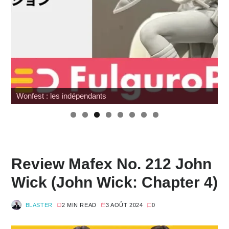
Wonfest : les indépendants
W
Review Mafex No. 212 John
Wick (John Wick: Chapter 4)
BLASTER
2 MIN READ
3 AOÛT 2024
0