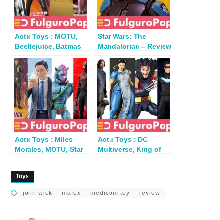
Actu Toys : MOTU,
Star Wars: The
Beetlejuice, Batmas
Mandalorian – Review
TAS, Spawn, DBZ,
Mafex N°208 – Bo-
Halo…
Katan Kryze
Actu Toys : Miles
Actu Toys : DC
Morales, MOTU, Star
Multiverse, King of
Wars, RType, Solitary
Fighters, X-Men,
Gourmet, John
John Wick…
Toys
Wick…
john wick
mafex
medicom toy
review