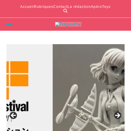
Accueil
Rubriques
Contact
La rédaction
ApéroToys