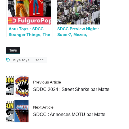
Actu Toys : SDCC,
SDCC Preview Night :
Stranger Things, The
Super7, Mezco,
Mandalorian…
Mattel, Hasbro,
Jazwares, Hiya
Toys
hiya toys
sdcc
Previous Article
SDDC 2024 : Street Sharks par Mattel
Next Article
SDCC : Annonces MOTU par Mattel