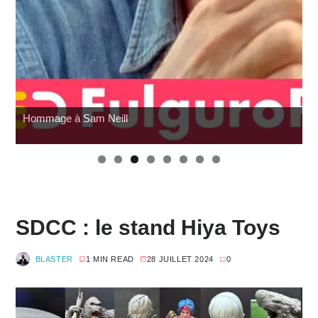
G.I. Joe : SNAKE Armor à prix cassé chez Amazon
SDCC : le stand Hiya Toys
BLASTER
1 MIN READ
28 JUILLET 2024
0