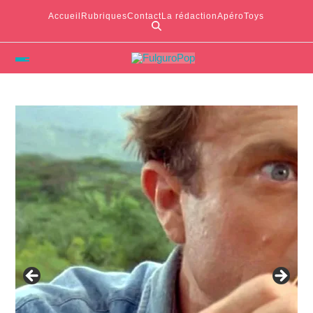
Accueil
Rubriques
Contact
La rédaction
ApéroToys