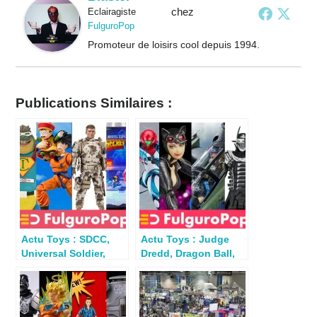
chez
Eclairagiste
FulguroPop
Promoteur de loisirs cool depuis 1994.
Publications Similaires :
Actu Toys : SDCC,
Actu Toys : Judge
Universal Soldier,
Dredd, Dragon Ball,
HALO, Vitruvian
Ninja Scroll, Haslab,
HACKS…
Metroid…