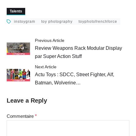
de jouets du 3
de jouets du 27 août
décembre 2023
2023
Talents
instoygram
toy photography
toyphotofrenchforce
Previous Article
Review Weapons Rack Modular Display
par Super Action Stuff
Next Article
Actu Toys : SDCC, Street Fighter, Alf,
Batman, Wolverine…
Leave a Reply
Commentaire
*