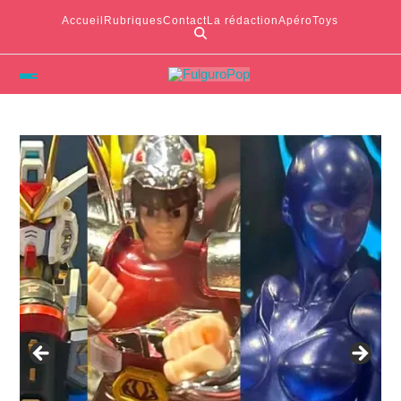
Accueil
Rubriques
Contact
La rédaction
ApéroToys