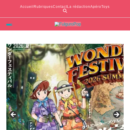
Accueil
Rubriques
Contact
La rédaction
ApéroToys