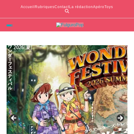
Accueil
Rubriques
Contact
La rédaction
ApéroToys