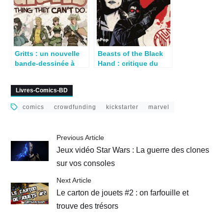
Gritts : un nouvelle
Beasts of the Black
bande-dessinée à
Hand : critique du
découvrir sur
comics indé signé
Kickstarter
Paul Harding
Livres-Comics-BD
comics
crowdfunding
kickstarter
marvel
Previous Article
Jeux vidéo Star Wars : La guerre des clones
sur vos consoles
Next Article
Le carton de jouets #2 : on farfouille et
trouve des trésors