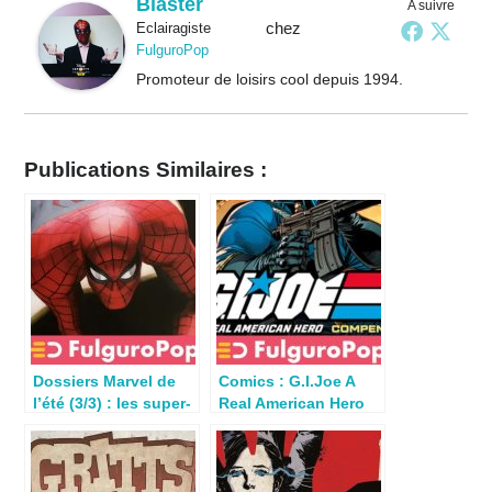
Blaster
A suivre
chez
Eclairagiste
FulguroPop
Promoteur de loisirs cool depuis 1994.
Publications Similaires :
Dossiers Marvel de
Comics : G.I.Joe A
l’été (3/3) : les super-
Real American Hero
héros sous un autre
Compendium Set
angle