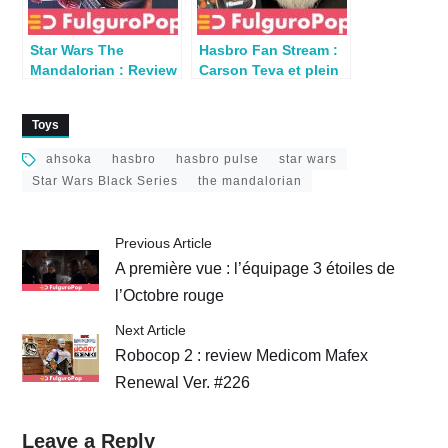
Star Wars The
Hasbro Fan Stream :
Mandalorian : Review
Carson Teva et plein
Black Series HK-87
de figs des séries
Star Wars !
Toys
ahsoka
hasbro
hasbro pulse
star wars
Star Wars Black Series
the mandalorian
Previous Article
A première vue : l’équipage 3 étoiles de
l’Octobre rouge
Next Article
Robocop 2 : review Medicom Mafex
Renewal Ver. #226
Leave a Reply