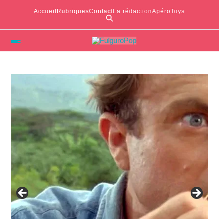
Accueil
Rubriques
Contact
La rédaction
ApéroToys