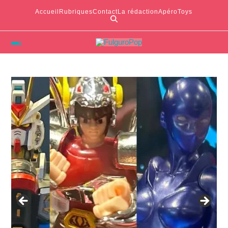
Accueil
Rubriques
Contact
La rédaction
ApéroToys