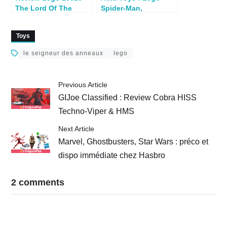
The Lord Of The
Spider-Man,
Rings Rivendell
Halloween et les 1ers
spoilers Avengers 4
Toys
le seigneur des anneaux
lego
Previous Article
GIJoe Classified : Review Cobra HISS
Techno-Viper & HMS
Next Article
Marvel, Ghostbusters, Star Wars : préco et
dispo immédiate chez Hasbro
2 comments