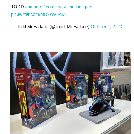
TODD
#batman
#comics
#tv
#actionfigure
pic.twitter.com/dfRxWv6AMT
— Todd McFarlane (@Todd_McFarlane)
October 1, 2023