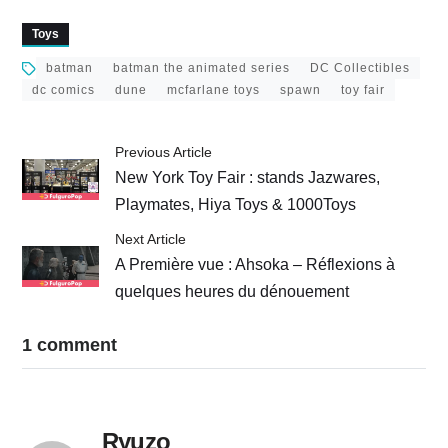
Killer Croc
Poison Ivy
Toys
batman
batman the animated series
DC Collectibles
dc comics
dune
mcfarlane toys
spawn
toy fair
Previous Article
New York Toy Fair : stands Jazwares,
Playmates, Hiya Toys & 1000Toys
Next Article
A Première vue : Ahsoka – Réflexions à
quelques heures du dénouement
1 comment
Ryuzo