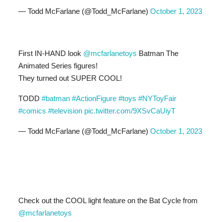
— Todd McFarlane (@Todd_McFarlane)
October 1, 2023
First IN-HAND look
@mcfarlanetoys
Batman The
Animated Series figures!
They turned out SUPER COOL!
TODD
#batman
#ActionFigure
#toys
#NYToyFair
#comics
#television
pic.twitter.com/9XSvCaUiyT
— Todd McFarlane (@Todd_McFarlane)
October 1, 2023
Check out the COOL light feature on the Bat Cycle from
@mcfarlanetoys