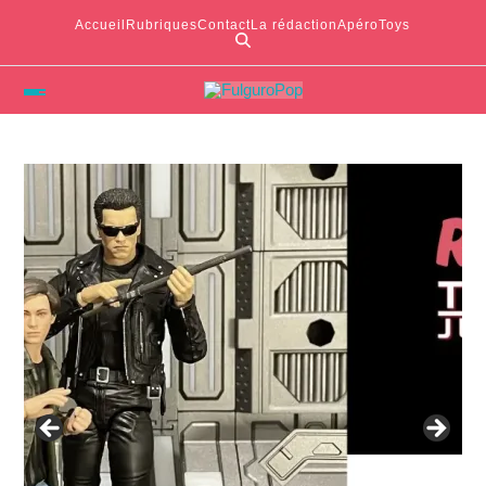
Accueil
Rubriques
Contact
La rédaction
ApéroToys