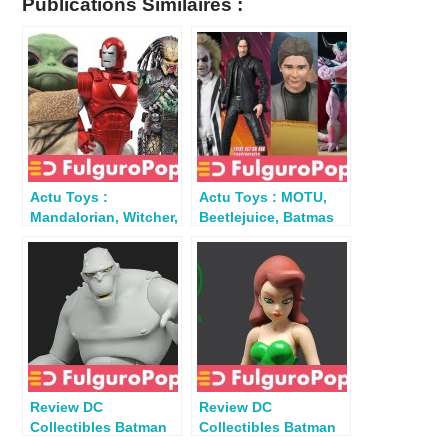
Publications Similaires :
Actu Toys :
Actu Toys : MOTU,
Mandalorian, Witcher,
Beetlejuice, Batmas
Predator, Spawn…
TAS, Spawn, DBZ,
Halo…
Review DC
Review DC
Collectibles Batman
Collectibles Batman
The Animated Series :
The Animated Series :