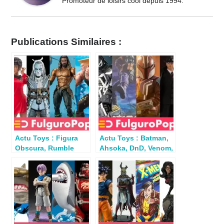
Promoteur de loisirs cool depuis 1994.
Publications Similaires :
Actu Toys : Figura
Actu Toys : Batman,
Obscura, Rumble
Ahsoka, DnD, Venom,
Society, SF2,
Indy, G.I.Joe…
Aquaman, Conan…