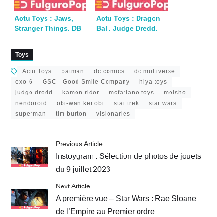
Actu Toys : Jaws,
Actu Toys : Dragon
Stranger Things, DB
Ball, Judge Dredd,
GT, Contra, Street
Dungeons &
Sharks…
Dragons…
Toys
Actu Toys
batman
dc comics
dc multiverse
exo-6
GSC - Good Smile Company
hiya toys
judge dredd
kamen rider
mcfarlane toys
meisho
nendoroid
obi-wan kenobi
star trek
star wars
superman
tim burton
visionaries
Previous Article
Instoygram : Sélection de photos de jouets
du 9 juillet 2023
Next Article
A première vue – Star Wars : Rae Sloane
de l’Empire au Premier ordre