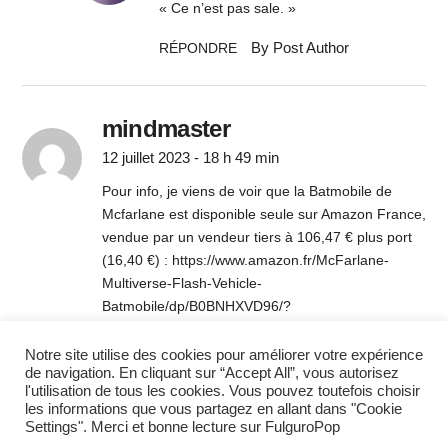
« Ce n’est pas sale. »
By Post Author
RÉPONDRE
mindmaster
12 juillet 2023 - 18 h 49 min
Pour info, je viens de voir que la Batmobile de
Mcfarlane est disponible seule sur Amazon France,
vendue par un vendeur tiers à 106,47 € plus port
(16,40 €) :
https://www.amazon.fr/McFarlane-
Multiverse-Flash-Vehicle-
Batmobile/dp/B0BNHXVD96/?
_encoding=UTF8&ref_=pd_wlh&pd_rd_w=bqUol&c
ontent-id=amzn1.sym.faf83f45-92f6-450f-9f81-
Notre site utilise des cookies pour améliorer votre expérience
de navigation. En cliquant sur “Accept All”, vous autorisez
42be38dd1b28&pf_rd_p=faf83f45-92f6-450f-9f81-
l'utilisation de tous les cookies. Vous pouvez toutefois choisir
42be38dd1b28&pf_rd_r=73SSJHV0FC7GM5AWW
les informations que vous partagez en allant dans "Cookie
F84&pd_rd_wg=E7WFu&pd_rd_r=a50e3e12-
Settings". Merci et bonne lecture sur FulguroPop
2bb5-4568-8a7a-08ca31c26da1