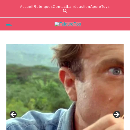
Accueil
Rubriques
Contact
La rédaction
ApéroToys