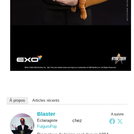
À propos
Articles récents
Blaster
A suivre
chez
Eclairagiste
FulguroPop