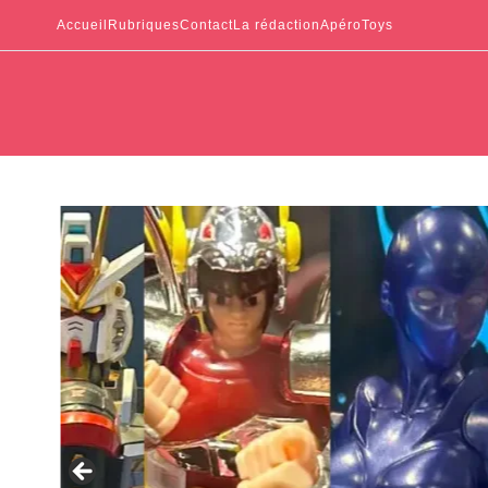
Accueil
Rubriques
Contact
La rédaction
ApéroToys