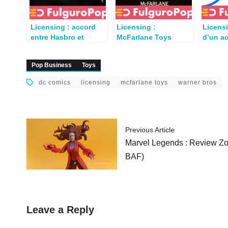
Licensing : accord
Licensing :
Licens
entre Hasbro et
McFarlane Toys
d’un a
McFarlane Toys
annonce des
Comics
figurines Dune !
Pop Business
Toys
dc comics
licensing
mcfarlane toys
warner bros
Previous Article
Marvel Legends : Review Zo
BAF)
Leave a Reply