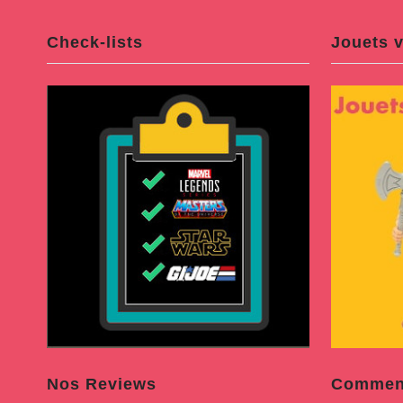
Check-lists
Jouets v
Nos Reviews
Comment