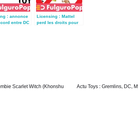
ing : annonce
Licensing : Mattel
ccord entre DC
perd les droits pour
 et McFarlane
les jouets DC Comics
mbie Scarlet Witch (Khonshu
Actu Toys : Gremlins, DC, M