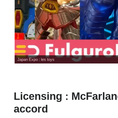
Japan Expo : les toys
Licensing : McFarlan
accord