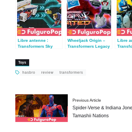
Libre antenne :
Wheeljack Origin –
Libre a
Transformers Sky
Transformers Legacy
Transf
Lynx par TF Toy Box
United – Review
Optimu
Lauren
Toys
hasbro
review
transformers
Previous Article
Spider-Verse & Indiana Jon
Tamashii Nations