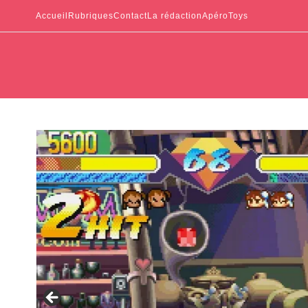
Accueil
Rubriques
Contact
La rédaction
ApéroToys