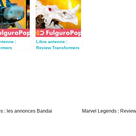
ntenne :
Libre antenne :
ormers
Review Transformers
s Primal par
Ractonite par TF Toy
t
Box
es : les annonces Bandai
Marvel Legends : Review