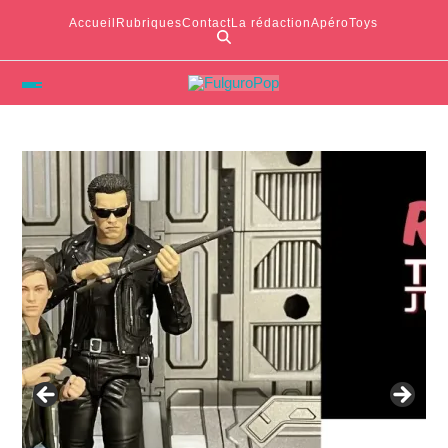
Accueil
Rubriques
Contact
La rédaction
ApéroToys