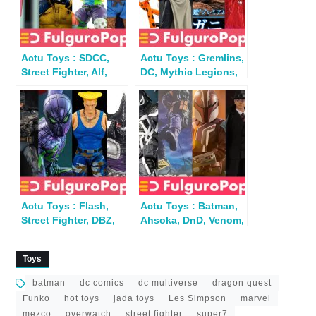
Actu Toys : SDCC,
Actu Toys : Gremlins,
Street Fighter, Alf,
DC, Mythic Legions,
Batman, Wolverine…
TMNT, Gi Joe, MOTU,
Naruto…
Actu Toys : Flash,
Actu Toys : Batman,
Street Fighter, DBZ,
Ahsoka, DnD, Venom,
MOTU, TMNT, Rogue
Indy, G.I.Joe…
One…
Toys
batman
dc comics
dc multiverse
dragon quest
Funko
hot toys
jada toys
Les Simpson
marvel
mezco
overwatch
street fighter
super7