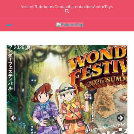
Accueil
Rubriques
Contact
La rédaction
ApéroToys