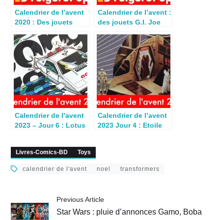
Calendrier de l’avent
Calendrier de l’avent :
2020 : Des jouets
des jouets G.I. Joe
Tortues Ninja pour
pour Noël 1987
Noël 1991
Calendrier de l’avent
Calendrier de l’avent
2023 – Jour 6 : Lotus
2023 Jour 4 : Etoile
Esprit James Bond
Noire Meccano (1982)
(1978)
Livres-Comics-BD
Toys
calendrier de l'avent
noel
transformers
Previous Article
Star Wars : pluie d’annonces Gamo, Boba