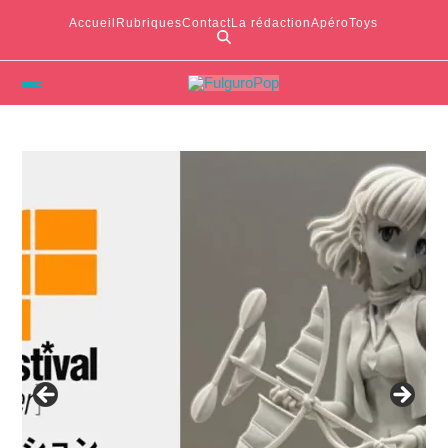
Accueil
Rubriques
Contact
La rédaction
ApéroToys