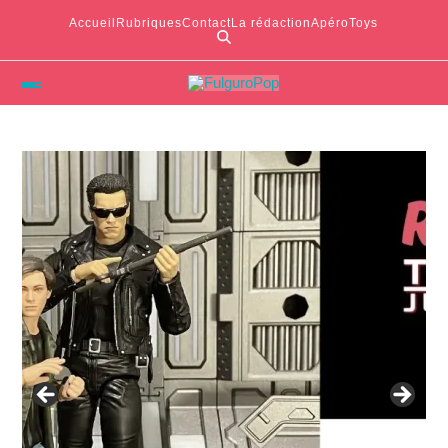
Accueil
Rubriques
Contact
La rédaction
ApéroToys