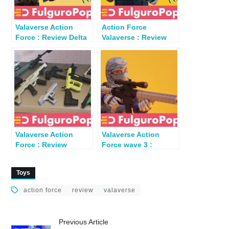
Valaverse Action
Action Force
Force : Review Delta
Valaverse : Review
Trooper & Gear
Rollout (Series 2A)
Valaverse Action
Valaverse Action
Force : Review
Force wave 3 :
Weapons Pack
Review Eclipse (03-
Foxtrot
01)
Toys
action force
review
valaverse
Previous Article