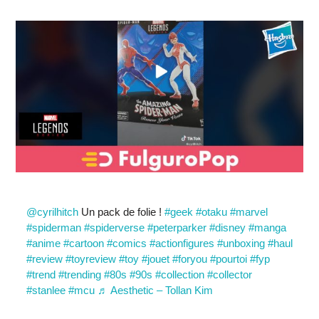
@cyrilhitch
Un pack de folie !
#geek
#otaku
#marvel
#spiderman
#spiderverse
#peterparker
#disney
#manga
#anime
#cartoon
#comics
#actionfigures
#unboxing
#haul
#review
#toyreview
#toy
#jouet
#foryou
#pourtoi
#fyp
#trend
#trending
#80s
#90s
#collection
#collector
#stanlee
#mcu
♬ Aesthetic – Tollan Kim