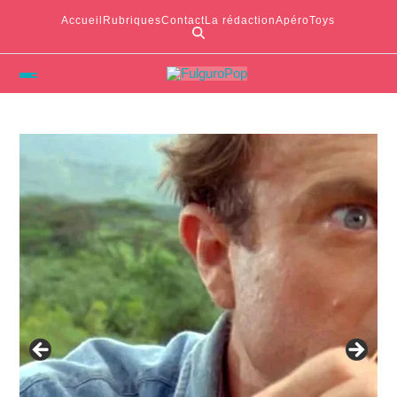
Accueil
Rubriques
Contact
La rédaction
ApéroToys