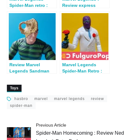
Spider-Man retro :
Review express
review Gwen Stacy
Green Goblin (Spider-
Man Rétro)
Review Marvel
Marvel Legends
Legends Sandman
Spider-Man Retro :
(Retro Spider-Man)
Review Marvel’s Rose
Toys
hasbro
marvel
marvel legends
review
spider-man
Previous Article
Spider-Man Homecoming : Review Ned