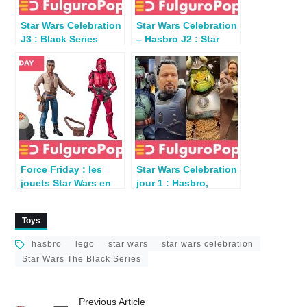
Star Wars Celebration
Star Wars Celebration
J3 : Black Series
– Hasbro J2 : Star
Archives par Hasbro
Wars & Indiana Jones
Force Friday : les
Star Wars Celebration
jouets Star Wars en
jour 1 : Hasbro,
rayon le 4 octobre
Gentle Giant, Bandai,
2019
Koto
Toys
hasbro
lego
star wars
star wars celebration
Star Wars The Black Series
Previous Article