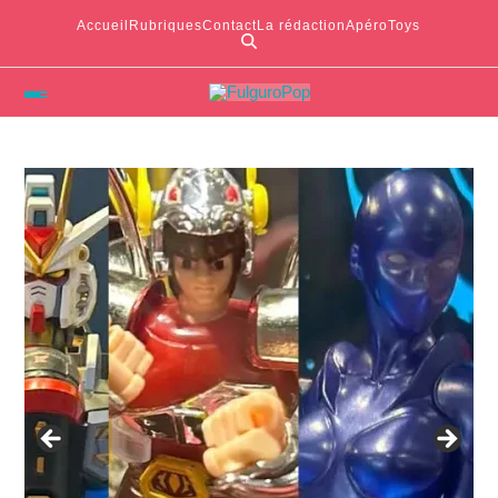
Accueil
Rubriques
Contact
La rédaction
ApéroToys