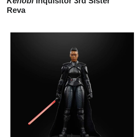
Kenobi
Inquisitor 3rd Sister
Reva