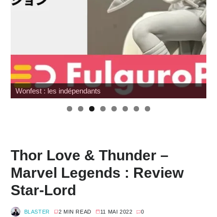
G.I. Joe : SNAKE Armor à prix cassé chez Amazon
Thor Love & Thunder –
Marvel Legends : Review
Star-Lord
BLASTER
2 MIN READ
11 MAI 2022
0