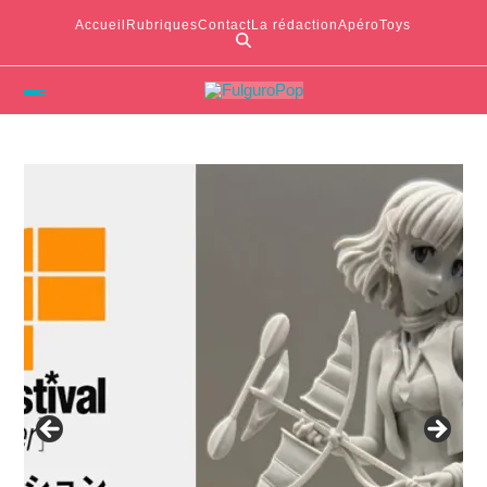
Accueil
Rubriques
Contact
La rédaction
ApéroToys