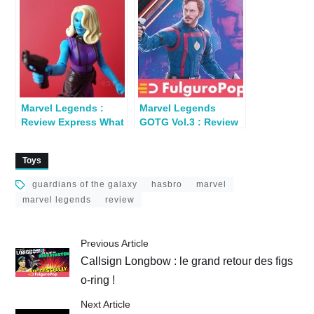
Legends par Seb
Marvel Legends :
Marvel Legends
Review Express What
GOTG Vol.3 : Review
If Nebula (Uatu BAF)
Star-Lord
Toys
guardians of the galaxy
hasbro
marvel
marvel legends
review
Previous Article
Callsign Longbow : le grand retour des figs
o-ring !
Next Article