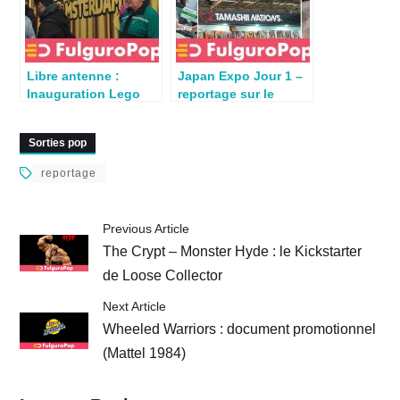
Libre antenne :
Japan Expo Jour 1 –
Inauguration Lego
reportage sur le
Store Amsterdam par
stand Tamashii
TasmanT
Nations
Sorties pop
reportage
Previous Article
The Crypt – Monster Hyde : le Kickstarter
de Loose Collector
Next Article
Wheeled Warriors : document promotionnel
(Mattel 1984)