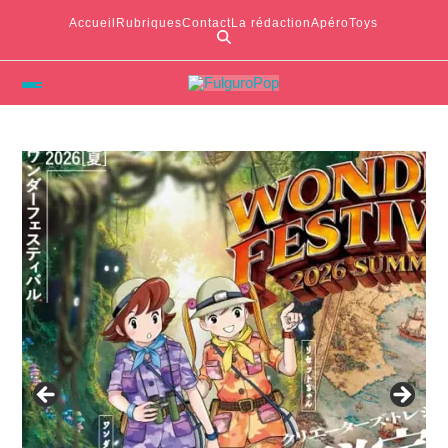
Accueil
Rubriques
Contact
La rédaction
ApéroToys