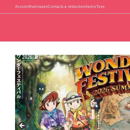
Accueil
Rubriques
Contact
La rédaction
ApéroToys