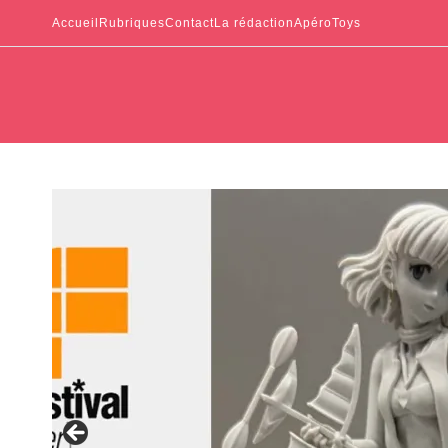
Accueil
Rubriques
Contact
La rédaction
ApéroToys