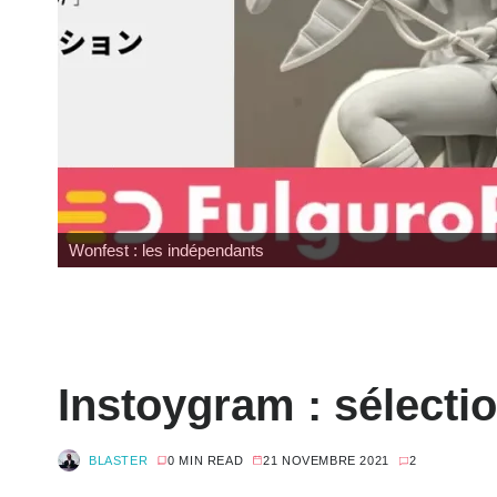
Hommage
dépendants
Instoygram : sélecti
BLASTER
0 MIN READ
21 NOVEMBRE 2021
2