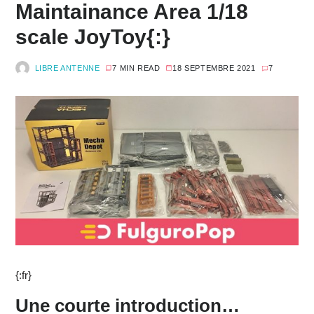
Maintainance Area 1/18
scale JoyToy{:}
LIBRE ANTENNE
7 MIN READ
18 SEPTEMBRE 2021
7
{:fr}
Une courte introduction…