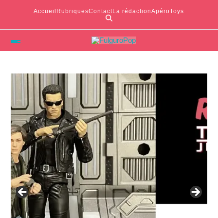
Accueil
Rubriques
Contact
La rédaction
ApéroToys