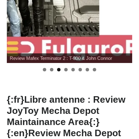
Hasbro : Marvel Legends Avengers Doomsday
{:fr}Libre antenne : Review
JoyToy Mecha Depot
Maintainance Area{:}
{:en}Review Mecha Depot