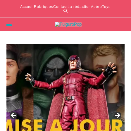
Accueil
Rubriques
Contact
La rédaction
ApéroToys