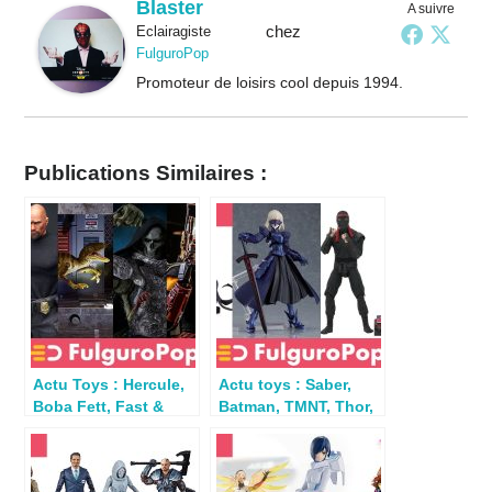
Blaster
A suivre
chez
Eclairagiste
FulguroPop
Promoteur de loisirs cool depuis 1994.
Publications Similaires :
Actu Toys : Hercule,
Actu toys : Saber,
Boba Fett, Fast &
Batman, TMNT, Thor,
Furious, Jurassic
Groot, Black Panther
Park, Jaws