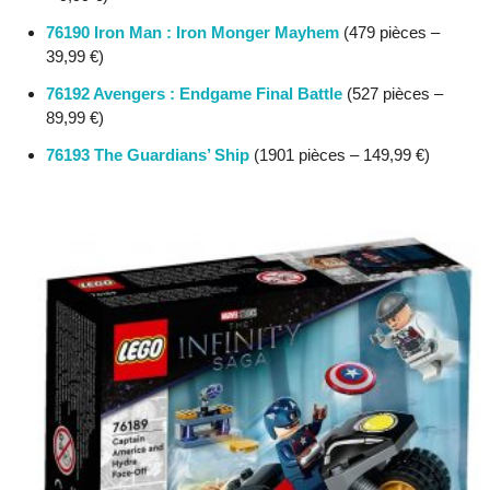
76190 Iron Man : Iron Monger Mayhem
(479 pièces –
39,99 €)
76192 Avengers : Endgame Final Battle
(527 pièces –
89,99 €)
76193 The Guardians’ Ship
(1901 pièces – 149,99 €)